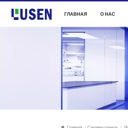
ГЛАВНАЯ
О НАС
Главная
/
Сэндвич-панель
/
Н