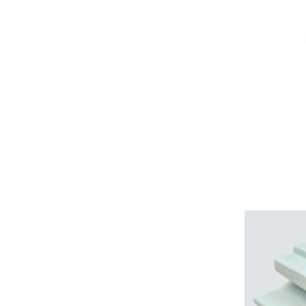
Высококачественная
огнестойкая
звукоизоляционная
ЧИТАТЬ
дверь для чистых
помещений с ручным
управлением