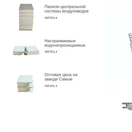
Панели центральной
системы воздуховодов
с предварительной
ЧИТАТЬ
изоляцией из
композитной
пенополиуретана
Настраиваемые
водонепроницаемые
огнестойкие
ЧИТАТЬ
изолированные
композитные сэндвич-
панели из ПУ
Оптовая цена на
заводе Самые
прочные
ЧИТАТЬ
предварительно
изолированные
сэндвич-панели от
LUSEN
Звукоизоляционная
дверь для чистых
помещений с
ЧИТАТЬ
алюминиевой рамой
для производства
полупроводников