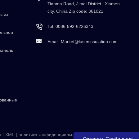
Tianma Road, Jimei District , Xiamen
city, China Zip code: 361021
ь из
Tel:
0086-592-6226343
ельной
Email:
Market@luseninsulation.com
панель
рованные
а
|
XML
|
политика конфиденциальности