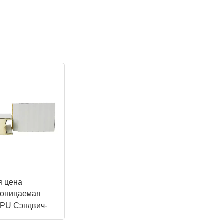
я цена
роницаемая
 PU Сэндвич-
я стен