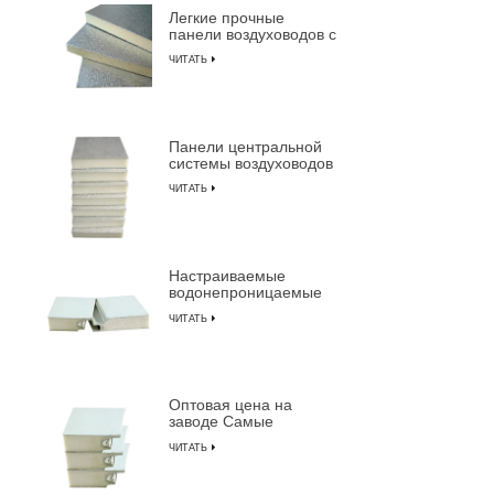
Легкие прочные
панели воздуховодов с
изоляцией из
ЧИТАТЬ
пенополиуретана
Панели центральной
системы воздуховодов
с предварительной
ЧИТАТЬ
изоляцией из
композитной
пенополиуретана
Настраиваемые
водонепроницаемые
огнестойкие
ЧИТАТЬ
изолированные
композитные сэндвич-
панели из ПУ
Оптовая цена на
заводе Самые
прочные
ЧИТАТЬ
предварительно
изолированные
сэндвич-панели от