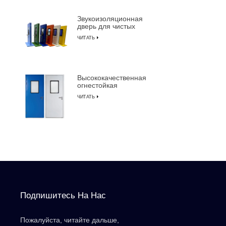
LUSEN
Звукоизоляционная
дверь для чистых
помещений с
ЧИТАТЬ
алюминиевой рамой
для производства
полупроводников
Высококачественная
огнестойкая
звукоизоляционная
ЧИТАТЬ
дверь для чистых
помещений с ручным
управлением
Подпишитесь На Нас
Пожалуйста, читайте дальше,