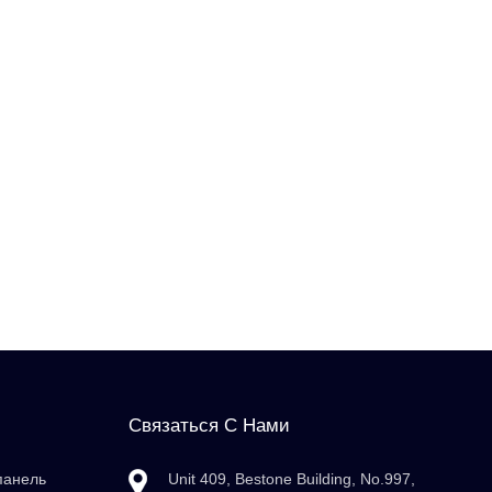
Связаться С Нами
панель
Unit 409, Bestone Building, No.997,