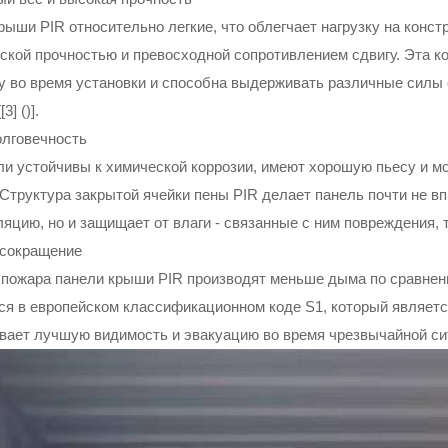
рыши PIR относительно легкие, что облегчает нагрузку на конст
ской прочностью и превосходной сопротивлением сдвигу. Эта ко
у во время установки и способна выдерживать различные силы
3] ()].
олговечность
ли устойчивы к химической коррозии, имеют хорошую пьесу и мо
 Структура закрытой ячейки пены PIR делает панель почти не в
яцию, но и защищает от влаги - связанные с ним повреждения, т
сокращение
 пожара панели крыши PIR производят меньше дыма по сравнен
ся в европейском классификационном коде S1, который являетс
вает лучшую видимость и эвакуацию во время чрезвычайной си