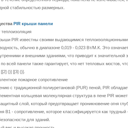
дной стабильностью размерных.
ества
PIR крыши панели
r теплоизоляция
рыши PIR известны своими выдающимися теплоизоляционными 
водность, обычно в диапазоне 0,019 - 0,023 Вт/М.К. Это означа
утренними и внешними зданиями, что приводит к значительной э
 по всей панели также гарантирует, что нет тепловых мостов,
2] ()] [[3] ()].
ллентное пожарное сопротивление
ению с традиционной полиуретановой (PUR) пеной, PIR обладае
лементная кольцевая молекулярная структура в пене PIR может
защитный слой, который предотвращает проникновение огня глуб
гня B1 - сопротивление, которое классифицируется как трудный 
безопасности для зданий.
ый вес и высокая прочность