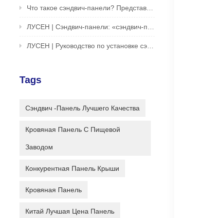
Что такое сэндвич-панели? Представляем инновационное решение для зданий и сооружений
ЛУСЕН | Сэндвич-панели: «сэндвич-печенье» архитектурного мира
ЛУСЕН | Руководство по установке сэндвич-панели One Second Unlock
Tags
Сэндвич -панель Лучшего Качества
Кровяная Панель С Пищевой
Заводом
Конкурентная Панель Крыши
Кровяная Панель
Китай Лучшая Цена Панель