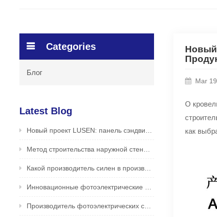
Categories
Новый
Продук
Блог
Mar 19
О кровел
Latest Blog
строител
Новый проект LUSEN: панель сэндвичей PIR для применения на крыше на фабрике продуктов питания /напитков
как выбр
Метод строительства наружной стены сэндвич -панели
Какой производитель силен в производстве фотоэлектрических сэндвич-панелей? Надежный и безопасный производитель - LUSEN
Инновационные фотоэлектрические сэндвич-панели для стен от LUSEN (Xiamen) Co., Ltd.
Производитель фотоэлектрических сэндвич-панелей в Китае хорош? Оригинальный производитель LUSEN поддерживает настройку