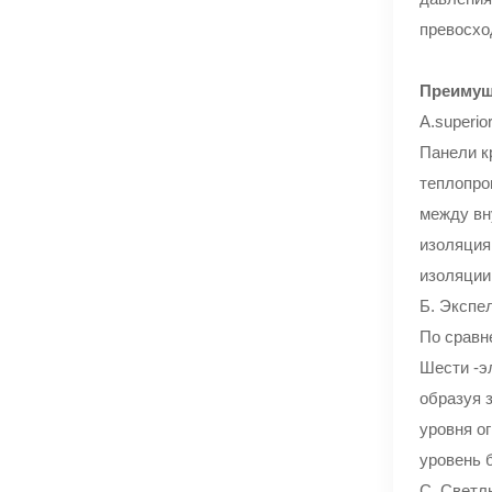
превосхо
Преимущ
A.superio
Панели к
теплопро
между вн
изоляция
изоляции [[
Б. Экспе
По сравн
Шести -э
образуя 
уровня о
уровень 
C. Светл