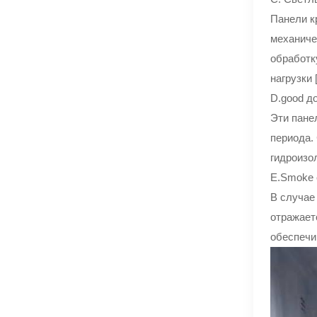
Панели к
механиче
обработк
нагрузки [[
D.good д
Эти пане
периода.
гидроизол
E.Smoke 
В случае
отражает
обеспечи