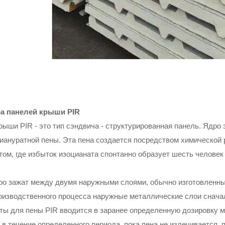
ра панелей крыши PIR
рыши PIR - это тип сэндвича - структурированная панель. Ядро 
иануратной пены. Эта пена создается посредством химической
том, где избыток изоцианата спонтанно образует шесть человек
ро зажат между двумя наружными слоями, обычно изготовленным
оизводственного процесса наружные металлические слои снача
ты для пены PIR вводится в заранее определенную дозировку м
 в течение определенного периода, пока пена не излечивается,