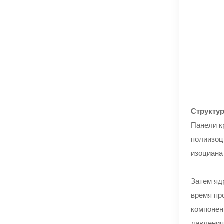
Структу
Панели к
полиизоц
изоциана
Затем яд
время пр
компонен
давления