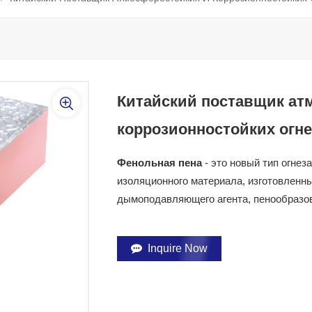
Китайский поставщик ат
коррозионностойких огн
Фенольная пена
- это новый тип огнез
изоляционного материала, изготовленн
дымоподавляющего агента, пенообразов
Inquire Now