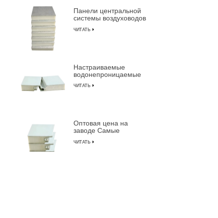
Панели центральной
системы воздуховодов
с предварительной
ЧИТАТЬ
изоляцией из
композитной
пенополиуретана
Настраиваемые
водонепроницаемые
огнестойкие
ЧИТАТЬ
изолированные
композитные сэндвич-
панели из ПУ
Оптовая цена на
заводе Самые
прочные
ЧИТАТЬ
предварительно
изолированные
сэндвич-панели от
LUSEN
Звукоизоляционная
дверь для чистых
помещений с
ЧИТАТЬ
алюминиевой рамой
для производства
полупроводников