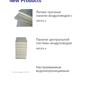
New Products
Легкие прочные
панели воздуховодов с
изоляцией из
ЧИТАТЬ
пенополиуретана
Панели центральной
системы воздуховодов
с предварительной
ЧИТАТЬ
изоляцией из
композитной
пенополиуретана
Настраиваемые
водонепроницаемые
огнестойкие
ЧИТАТЬ
изолированные
композитные сэндвич-
панели из ПУ
Оптовая цена на
заводе Самые
прочные
ЧИТАТЬ
предварительно