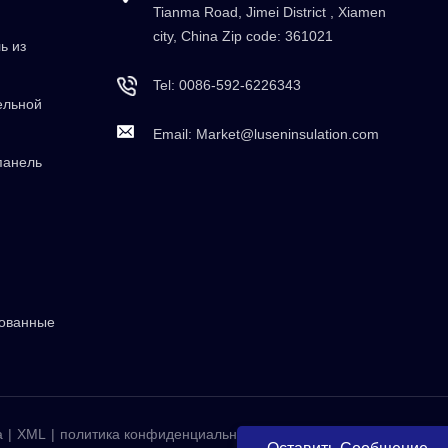
Tianma Road, Jimei District , Xiamen
city, China Zip code: 361021
ь из
Tel:
0086-592-6226343
ельной
Email:
Market@luseninsulation.com
панель
рованные
а
|
XML
|
политика конфиденциальности