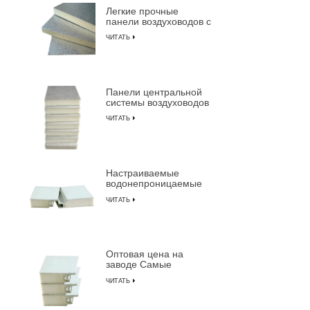
Легкие прочные
изолиров
панели воздуховодов с
алюминие
изоляцией из
ЧИТАТЬ
пенополиуретана
Панели центральной
системы воздуховодов
с предварительной
ЧИТАТЬ
изоляцией из
композитной
пенополиуретана
Настраиваемые
водонепроницаемые
огнестойкие
ЧИТАТЬ
изолированные
композитные сэндвич-
панели из ПУ
Оптовая цена на
заводе Самые
прочные
ЧИТАТЬ
предварительно
изолированные
сэндвич-панели от