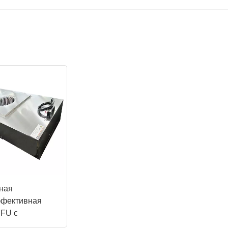
ная
фективная
FFU с
тельно