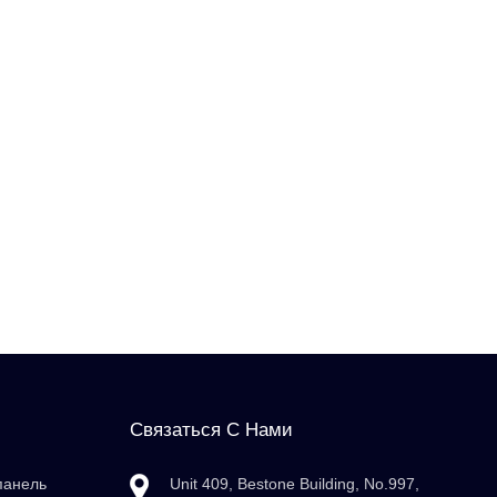
Связаться С Нами
панель
Unit 409, Bestone Building, No.997,