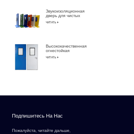
LUSEN
Звукоизоляционная
дверь для чистых
помещений с
ЧИТАТЬ
алюминиевой рамой
для производства
полупроводников
Высококачественная
огнестойкая
звукоизоляционная
ЧИТАТЬ
дверь для чистых
помещений с ручным
управлением
Подпишитесь На Нас
Пожалуйста, читайте дальше,