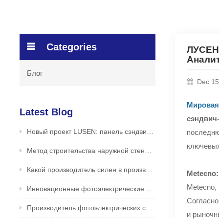
Categories
ЛУСЕН 
Аналит
Блог
Dec 15
Мировая
Latest Blog
сэндвич-
Новый проект LUSEN: панель сэндвичей PIR для применения на крыше на фабрике продуктов питания /напитков
последню
ключевых
Метод строительства наружной стены сэндвич -панели
Какой производитель силен в производстве фотоэлектрических сэндвич-панелей? Надежный и безопасный производитель - LUSEN
Metecno
Metecno,
Инновационные фотоэлектрические сэндвич-панели для стен от LUSEN (Xiamen) Co., Ltd.
Согласно
Производитель фотоэлектрических сэндвич-панелей в Китае хорош? Оригинальный производитель LUSEN поддерживает настройку
и рыночн