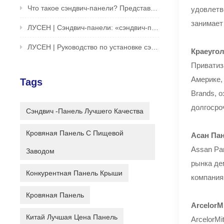
Что такое сэндвич-панели? Представляем инновационное решение для зданий и сооружений
удовлетв
занимает
ЛУСЕН | Сэндвич-панели: «сэндвич-печенье» архитектурного мира
ЛУСЕН | Руководство по установке сэндвич-панели One Second Unlock
Краеуго
Приватиз
Америке,
Tags
Brands, 
долгосро
Сэндвич -панель Лучшего Качества
Кровяная Панель С Пищевой
Асан Пан
Assan Pa
Заводом
рынка де
Конкурентная Панель Крыши
компания
Кровяная Панель
ArcelorM
Китай Лучшая Цена Панель
ArcelorM