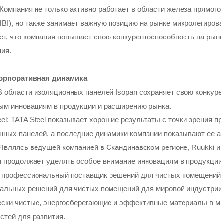
 Компания не только активно работает в области железа прямого
HBI), но также занимает важную позицию на рынке микролегирова
ет, что компания повышает свою конкурентоспособность на рын
ия.
корпоративная динамика
: В области изоляционных панелей Isopan сохраняет свою конку
ым инновациям в продукции и расширению рынка.
eel: TATA Steel показывает хорошие результаты с точки зрения 
нных панелей, а последние динамики компании показывают ее а
: Являясь ведущей компанией в Скандинавском регионе, Ruukki
и продолжает уделять особое внимание инновациям в продукци
: профессиональный поставщик решений для чистых помещений
альных решений для чистых помещений для мировой индустрии 
ески чистые, энергосберегающие и эффективные материалы в м
стей для развития.