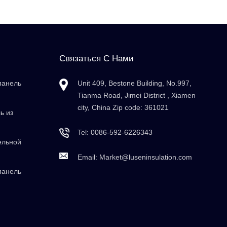
Связаться С Нами
панель
Unit 409, Bestone Building, No.997,
Tianma Road, Jimei District , Xiamen
city, China Zip code: 361021
ь из
Tel:
0086-592-6226343
ельной
Email:
Market@luseninsulation.com
панель