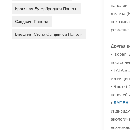
панелей.
Кровяная Бутербродная Панель
железа (
Сэндвич -панели
показыва
размещен
Внешняя Стена Сэндвичей Панели
Другая 
• Isopan
постоянн
• TATA St
изоляцио
• Ruukki
панелей 
•
ЛУСЕН
индивиду
экологич
возможно