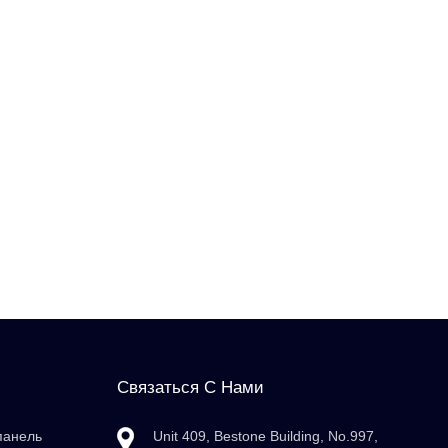
Связаться С Нами
панель
Unit 409, Bestone Building, No.997,