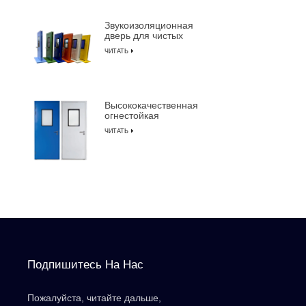
LUSEN
Звукоизоляционная
дверь для чистых
помещений с
ЧИТАТЬ
алюминиевой рамой
для производства
полупроводников
Высококачественная
огнестойкая
звукоизоляционная
ЧИТАТЬ
дверь для чистых
помещений с ручным
управлением
Подпишитесь На Нас
Пожалуйста, читайте дальше,