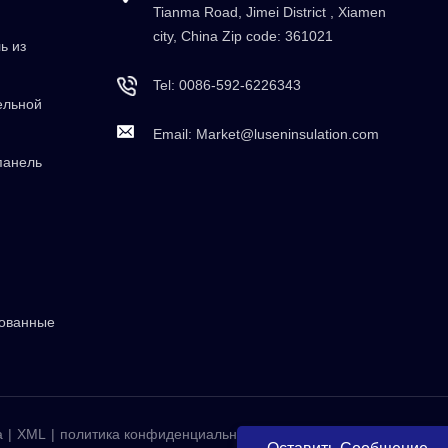
Tianma Road, Jimei District , Xiamen
city, China Zip code: 361021
ь из
Tel:
0086-592-6226343
ельной
Email:
Market@luseninsulation.com
панель
рованные
а
|
XML
|
политика конфиденциальности