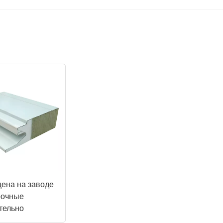
цена на заводе
рочные
тельно
анные сэндвич-