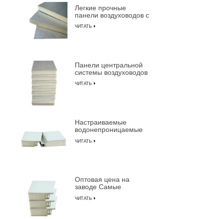
Легкие прочные
панели о
панели воздуховодов с
изоляцией из
ЧИТАТЬ
пенополиуретана
Панели центральной
системы воздуховодов
с предварительной
ЧИТАТЬ
изоляцией из
композитной
пенополиуретана
Настраиваемые
водонепроницаемые
огнестойкие
ЧИТАТЬ
изолированные
композитные сэндвич-
панели из ПУ
Оптовая цена на
заводе Самые
прочные
ЧИТАТЬ
предварительно
изолированные
сэндвич-панели от