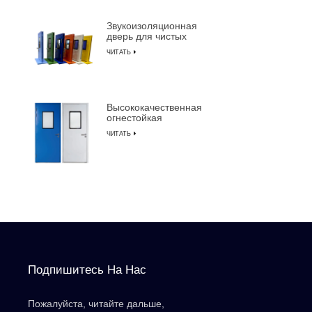
LUSEN
Звукоизоляционная
дверь для чистых
помещений с
ЧИТАТЬ
алюминиевой рамой
для производства
полупроводников
Высококачественная
огнестойкая
звукоизоляционная
ЧИТАТЬ
дверь для чистых
помещений с ручным
управлением
Подпишитесь На Нас
Пожалуйста, читайте дальше,