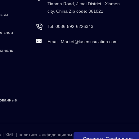
Tianma Road, Jimei District , Xiamen
city, China Zip code: 361021
ь из
Tel:
0086-592-6226343
ельной
Email:
Market@luseninsulation.com
панель
рованные
а
|
XML
|
политика конфиденциальности