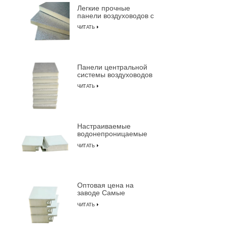
Легкие прочные
для аксес
панели воздуховодов с
воздухов
изоляцией из
ЧИТАТЬ
пенополиуретана
Панели центральной
системы воздуховодов
с предварительной
ЧИТАТЬ
изоляцией из
композитной
пенополиуретана
Настраиваемые
водонепроницаемые
огнестойкие
ЧИТАТЬ
изолированные
композитные сэндвич-
панели из ПУ
Оптовая цена на
заводе Самые
прочные
ЧИТАТЬ
предварительно
изолированные
сэндвич-панели от