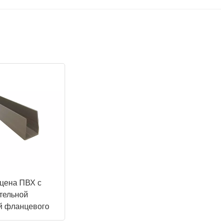
цена ПВХ с
тельной
й фланцевого
ия воздуховода