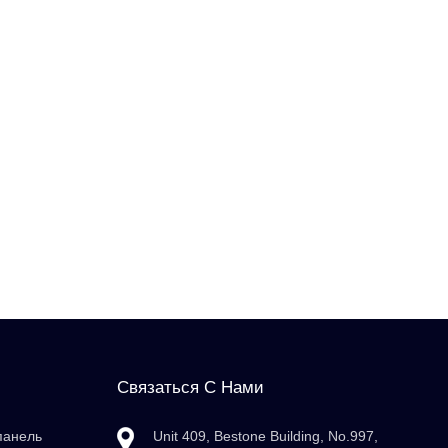
Связаться С Нами
панель
Unit 409, Bestone Building, No.997,