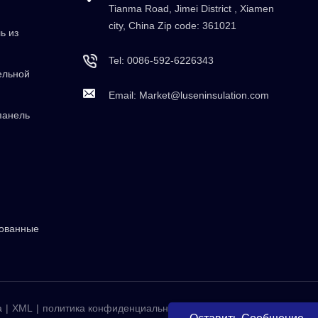
Tianma Road, Jimei District , Xiamen
city, China Zip code: 361021
ь из
Tel:
0086-592-6226343
ельной
Email:
Market@luseninsulation.com
панель
рованные
а
|
XML
|
политика конфиденциальности