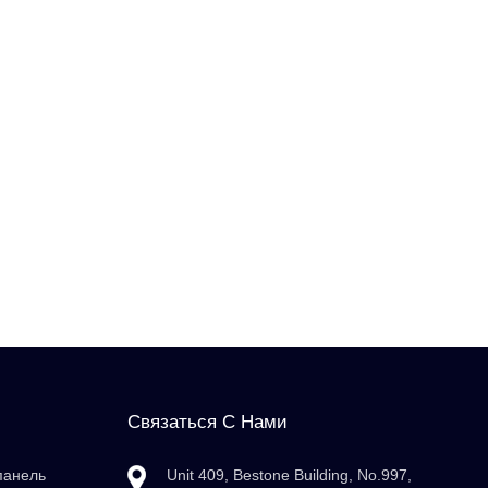
Связаться С Нами
панель
Unit 409, Bestone Building, No.997,