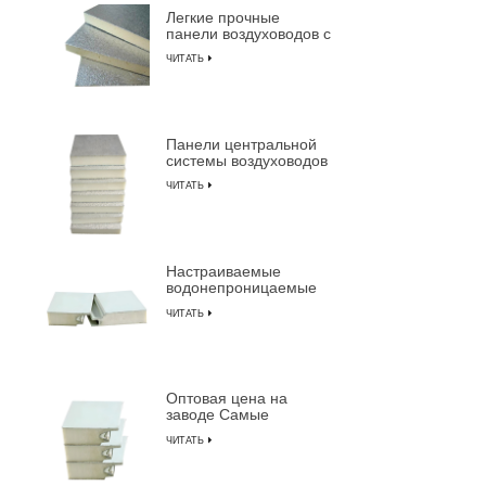
Легкие прочные
стеклянн
панели воздуховодов с
изоляцией из
ЧИТАТЬ
пенополиуретана
Панели центральной
системы воздуховодов
с предварительной
ЧИТАТЬ
изоляцией из
композитной
пенополиуретана
Настраиваемые
водонепроницаемые
огнестойкие
ЧИТАТЬ
изолированные
композитные сэндвич-
панели из ПУ
Оптовая цена на
заводе Самые
прочные
ЧИТАТЬ
предварительно
изолированные
сэндвич-панели от