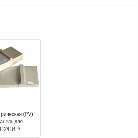
трическая (PV)
панель для
 ПУ/ПИР/
ной ваты/