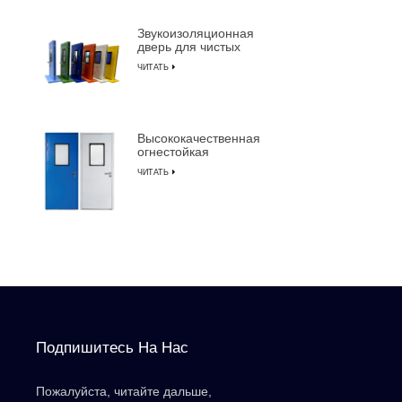
LUSEN
Звукоизоляционная
дверь для чистых
помещений с
ЧИТАТЬ
алюминиевой рамой
для производства
полупроводников
Высококачественная
огнестойкая
звукоизоляционная
ЧИТАТЬ
дверь для чистых
помещений с ручным
управлением
Подпишитесь На Нас
Пожалуйста, читайте дальше,